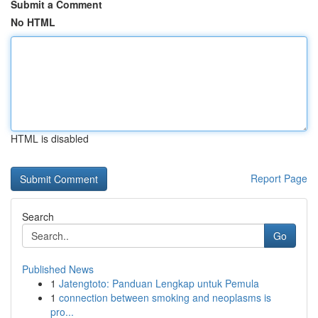
Submit a Comment
No HTML
HTML is disabled
Report Page
Search
Go
Published News
1
Jatengtoto: Panduan Lengkap untuk Pemula
1
connection between smoking and neoplasms is
pro...