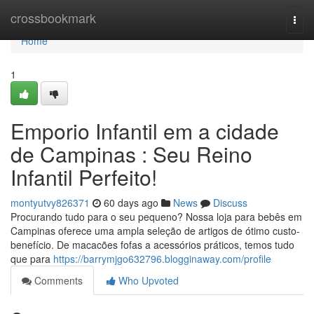
Home
crossbookmark
Togg
navi
Home
1
Emporio Infantil em a cidade
de Campinas : Seu Reino
Infantil Perfeito!
montyutvy826371
60 days ago
News
Discuss
Procurando tudo para o seu pequeno? Nossa loja para bebês em
Campinas oferece uma ampla seleção de artigos de ótimo custo-
benefício. De macacões fofas a acessórios práticos, temos tudo
que para
https://barrymjgo632796.blogginaway.com/profile
Comments
Who Upvoted