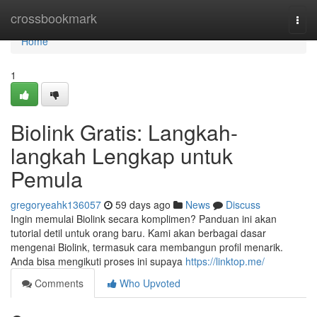
Home
crossbookmark
Togg
navi
Home
1
Biolink Gratis: Langkah-
langkah Lengkap untuk
Pemula
gregoryeahk136057
59 days ago
News
Discuss
Ingin memulai Biolink secara komplimen? Panduan ini akan
tutorial detil untuk orang baru. Kami akan berbagai dasar
mengenai Biolink, termasuk cara membangun profil menarik.
Anda bisa mengikuti proses ini supaya
https://linktop.me/
Comments
Who Upvoted