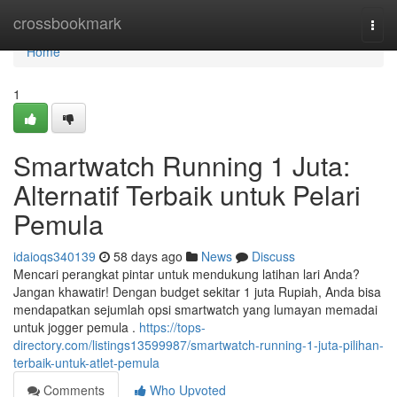
Home
crossbookmark
Togg
navi
Home
1
Smartwatch Running 1 Juta:
Alternatif Terbaik untuk Pelari
Pemula
idaioqs340139
58 days ago
News
Discuss
Mencari perangkat pintar untuk mendukung latihan lari Anda?
Jangan khawatir! Dengan budget sekitar 1 juta Rupiah, Anda bisa
mendapatkan sejumlah opsi smartwatch yang lumayan memadai
untuk jogger pemula .
https://tops-
directory.com/listings13599987/smartwatch-running-1-juta-pilihan-
terbaik-untuk-atlet-pemula
Comments
Who Upvoted