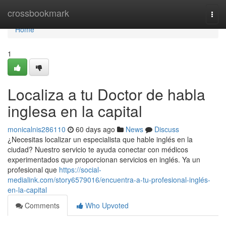
Home
crossbookmark
Togg
navi
Home
1
Localiza a tu Doctor de habla
inglesa en la capital
monicalnis286110
60 days ago
News
Discuss
¿Necesitas localizar un especialista que hable inglés en la
ciudad? Nuestro servicio te ayuda conectar con médicos
experimentados que proporcionan servicios en inglés. Ya un
profesional que
https://social-
medialink.com/story6579016/encuentra-a-tu-profesional-inglés-
en-la-capital
Comments
Who Upvoted