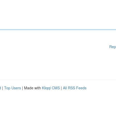
Rep
d
|
Top Users
| Made with
Kliqqi CMS
|
All RSS Feeds