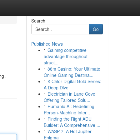
Search
Go
Published News
1
Gaining competitive
advantage throughout
struct...
1
88m Casino: Your Ultimate
Online Gaming Destina...
ng .
1
K-Chlor Digital Gold Series:
A Deep Dive
1
Electrician in Lane Cove
Offering Tailored Solu...
1
Humanio AI: Redefining
Person-Machine Inter...
1
Finding the Right ADU
Builder: A Comprehensive ...
1
WASP-7: A Hot Jupiter
Enigma