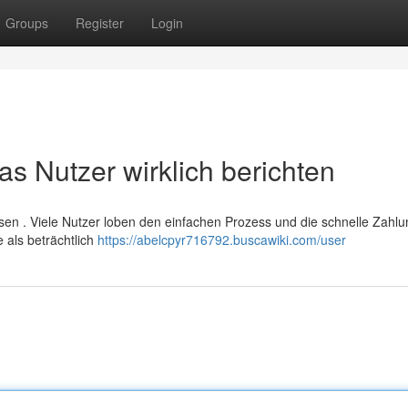
Groups
Register
Login
 Nutzer wirklich berichten
n . Viele Nutzer loben den einfachen Prozess und die schnelle Zahlu
e als beträchtlich
https://abelcpyr716792.buscawiki.com/user