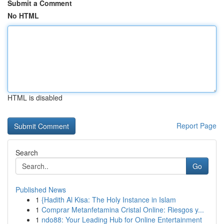
Submit a Comment
No HTML
HTML is disabled
Report Page
Search
Go
Published News
1
{Hadith Al Kisa: The Holy Instance in Islam
1
Comprar Metanfetamina Cristal Online: Riesgos y...
1
ndo88: Your Leading Hub for Online Entertainment