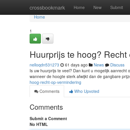
Home
crossbookmark
Home
New
Submit
Home
1
Huurprijs te hoog? Recht
nelloqdn531273
61 days ago
News
Discuss
Is uw huurprijs te veel? Dan kunt u mogelijk aanrecht
wanneer de hoogte sterk afwijkt dan de gangbare prijz
hoog-recht-op-vermindering
Comments
Who Upvoted
Comments
Submit a Comment
No HTML