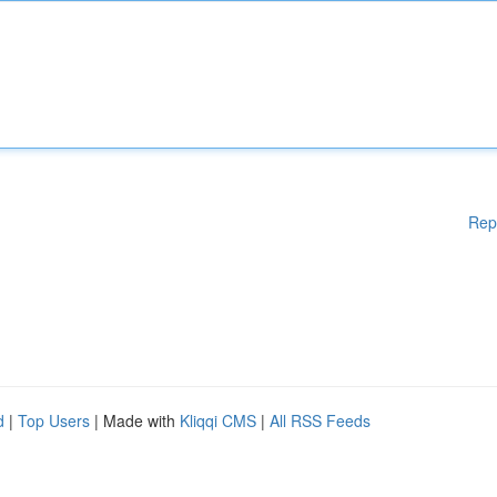
Rep
d
|
Top Users
| Made with
Kliqqi CMS
|
All RSS Feeds