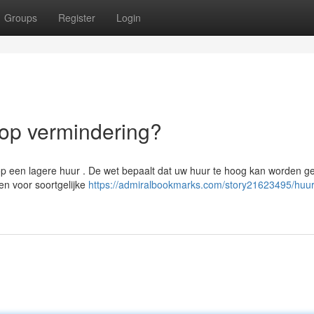
Groups
Register
Login
 op vermindering?
 op een lagere huur . De wet bepaalt dat uw huur te hoog kan worden g
en voor soortgelijke
https://admiralbookmarks.com/story21623495/huurp