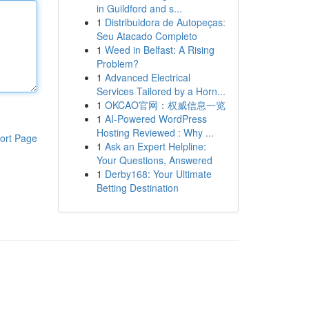
in Guildford and s...
1
Distribuidora de Autopeças:
Seu Atacado Completo
1
Weed in Belfast: A Rising
Problem?
1
Advanced Electrical
Services Tailored by a Horn...
1
OKCAO官网：权威信息一览
1
AI-Powered WordPress
Hosting Reviewed : Why ...
ort Page
1
Ask an Expert Helpline:
Your Questions, Answered
1
Derby168: Your Ultimate
Betting Destination