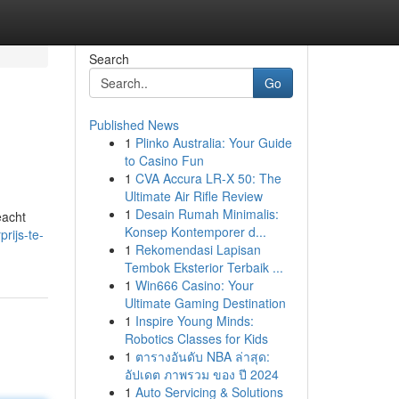
Search
Go
Published News
1
Plinko Australia: Your Guide
to Casino Fun
1
CVA Accura LR-X 50: The
Ultimate Air Rifle Review
1
Desain Rumah Minimalis:
eacht
Konsep Kontemporer d...
rijs-te-
1
Rekomendasi Lapisan
Tembok Eksterior Terbaik ...
1
Win666 Casino: Your
Ultimate Gaming Destination
1
Inspire Young Minds:
Robotics Classes for Kids
1
ตารางอันดับ NBA ล่าสุด:
อัปเดต ภาพรวม ของ ปี 2024
1
Auto Servicing & Solutions