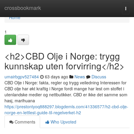
Home
crossbookmark
Togg
navi
Home
1
<h2>CBD Olje i Norge: trygg
kunnskap uten forvirring</h2>
umairbgpv527484
63 days ago
News
Discuss
CBD Olje i Norge: fakta, regler og trygg veiledning Interessen for
CBD olje har økt kraftig i Norge fordi mange har lest om stoffet i
utenlandske medier og nettbutikker. CBD er ikke det samme som
hasj, marihuana
https://prestontyoq888297.blogdemls.com/41336577/h2-cbd-olje-
norge-en-lettlest-guide-til-regelverket-h2
Comments
Who Upvoted