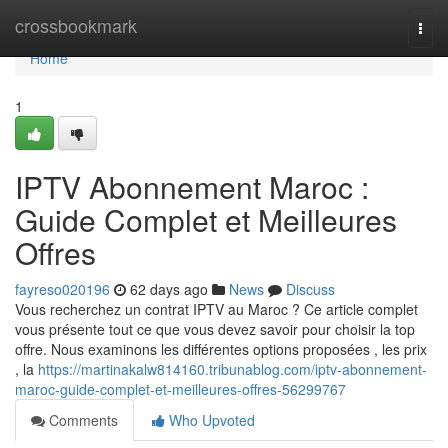
Home
crossbookmark
Togg
navi
Home
1
IPTV Abonnement Maroc :
Guide Complet et Meilleures
Offres
fayreso020196
62 days ago
News
Discuss
Vous recherchez un contrat IPTV au Maroc ? Ce article complet
vous présente tout ce que vous devez savoir pour choisir la top
offre. Nous examinons les différentes options proposées , les prix
, la
https://martinakalw814160.tribunablog.com/iptv-abonnement-
maroc-guide-complet-et-meilleures-offres-56299767
Comments
Who Upvoted