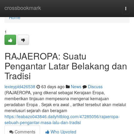
Home
crossbookmark
Togg
navi
Home
1
RAJAEROPA: Suatu
Pengantar Latar Belakang dan
Tradisi
lexieypld426538
63 days ago
News
Discuss
{RAJAEROPA, yang dikenal sebagai Kerajaan Eropa,
memberikan tinjauan mempesona mengenai kemajuan
peradaban Eropa . Sejak era awal , artikel tersebut akan melalui
menelusuri sejarah dan beragam
https://leabazo043846.dailyhitblog.com/47285056/rajaeropa-
sebuah-pengantar-masa-lalu-dan-tradisi
Comments
Who Upvoted