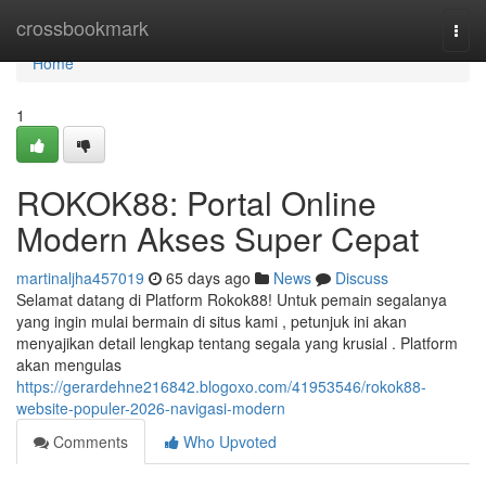
Home
crossbookmark
Togg
navi
Home
1
ROKOK88: Portal Online
Modern Akses Super Cepat
martinaljha457019
65 days ago
News
Discuss
Selamat datang di Platform Rokok88! Untuk pemain segalanya
yang ingin mulai bermain di situs kami , petunjuk ini akan
menyajikan detail lengkap tentang segala yang krusial . Platform
akan mengulas
https://gerardehne216842.blogoxo.com/41953546/rokok88-
website-populer-2026-navigasi-modern
Comments
Who Upvoted