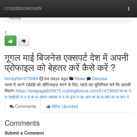
Home
crossbookmark
Togg
navi
Home
1
गूगल माई बिजनेस एक्सपर्ट देश में अपनी
प्रोफाइल को बेहतर करें कैसे करें ?
honeyhlvr373089
64 days ago
News
Discuss
भारत में अपने GMB को ऑप्टिमाइज़ करने के लिए, पहले यह सुनिश्चित करें कि आपकी
विवरण
https://tesspaga835675.mybloglicious.com/61473650/स-थ-न-
य-एसईओ-ग-र-द-श-म-अपन-आपक-प-र-फ-इल-ग-क-अन-क-ल-त-कर-क-स-कर-ग
Comments
Who Upvoted
Comments
Submit a Comment