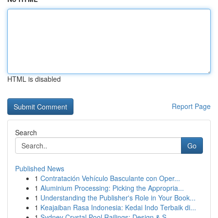
HTML is disabled
Report Page
Search
Go
Published News
1
Contratación Vehículo Basculante con Oper...
1
Aluminium Processing: Picking the Appropria...
1
Understanding the Publisher's Role in Your Book...
1
Keajaiban Rasa Indonesia: Kedai Indo Terbaik di...
1
Sydney Crystal Pool Railings: Design & S...