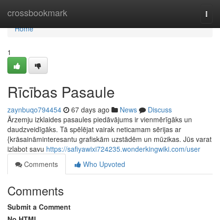
Home
crossbookmark
Togg
navi
Home
1
Rīcības Pasaule
zaynbuqo794454
67 days ago
News
Discuss
Ārzemju izklaides pasaules piedāvājums ir vienmērīgāks un
daudzveidīgāks. Tā spēlējat vairak neticamam sērijas ar
{krāsaināminteresantu grafiskām uzstādēm un mūzikas. Jūs varat
izlabot savu
https://safiyawixi724235.wonderkingwiki.com/user
Comments
Who Upvoted
Comments
Submit a Comment
No HTML