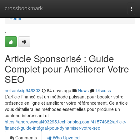
Home
crossbookmark
Togg
navi
Home
1
Article Sponsorisé : Guide
Complet pour Améliorer Votre
SEO
nelsonksig946303
64 days ago
News
Discuss
L'article financé est un méthode puissant pour booster votre
présence en ligne et améliorer votre référencement. Ce article
vous détaillera les méthodes essentielles pour produire un
contenu intéressant et
https://andrewwoal493295.techionblog.com/41574682/article-
financé-guide-intégral-pour-dynamiser-votre-seo
Comments
Who Upvoted