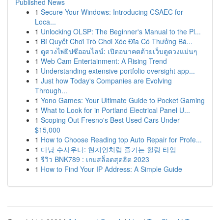
Published News
1
Secure Your Windows: Introducing CSAEC for
Loca...
1
Unlocking OLSP: The Beginner's Manual to the Pl...
1
Bí Quyết Chơi Trò Chơi Xóc Đĩa Có Thưởng Bá...
1
ดูดวงไพ่ยิปซีออนไลน์: เปิดอนาคตด้วยเว็บดูดวงแม่นๆ
1
Web Cam Entertainment: A Rising Trend
1
Understanding extensive portfolio oversight app...
1
Just how Today's Companies are Evolving
Through...
1
Yono Games: Your Ultimate Guide to Pocket Gaming
1
What to Look for in Portland Electrical Panel U...
1
Scoping Out Fresno's Best Used Cars Under
$15,000
1
How to Choose Reading top Auto Repair for Profe...
1
다낭 수사우나: 현지인처럼 즐기는 힐링 타임
1
รีวิว BNK789 : เกมสล็อตสุดฮิต 2023
1
How to Find Your IP Address: A Simple Guide