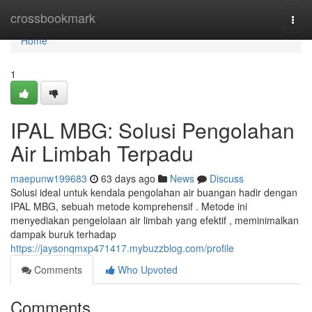
Home
crossbookmark
Togg
navi
Home
1
IPAL MBG: Solusi Pengolahan
Air Limbah Terpadu
maepunw199683
63 days ago
News
Discuss
Solusi ideal untuk kendala pengolahan air buangan hadir dengan
IPAL MBG, sebuah metode komprehensif . Metode ini
menyediakan pengelolaan air limbah yang efektif , meminimalkan
dampak buruk terhadap
https://jaysonqmxp471417.mybuzzblog.com/profile
Comments
Who Upvoted
Comments