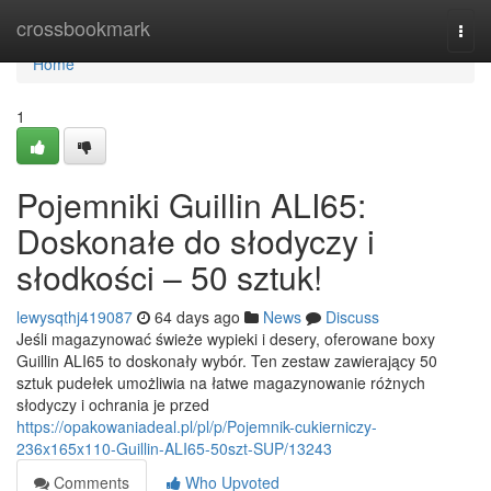
Home
crossbookmark
Togg
navi
Home
1
Pojemniki Guillin ALI65:
Doskonałe do słodyczy i
słodkości – 50 sztuk!
lewysqthj419087
64 days ago
News
Discuss
Jeśli magazynować świeże wypieki i desery, oferowane boxy
Guillin ALI65 to doskonały wybór. Ten zestaw zawierający 50
sztuk pudełek umożliwia na łatwe magazynowanie różnych
słodyczy i ochrania je przed
https://opakowaniadeal.pl/pl/p/Pojemnik-cukierniczy-
236x165x110-Guillin-ALI65-50szt-SUP/13243
Comments
Who Upvoted