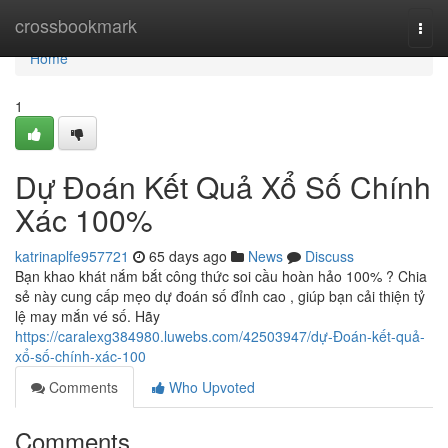
Home
crossbookmark
Togg
navi
Home
1
Dự Đoán Kết Quả Xổ Số Chính
Xác 100%
katrinaplfe957721
65 days ago
News
Discuss
Bạn khao khát nắm bắt công thức soi cầu hoàn hảo 100% ? Chia
sẻ này cung cấp mẹo dự đoán số đỉnh cao , giúp bạn cải thiện tỷ
lệ may mắn vé số. Hãy
https://caralexg384980.luwebs.com/42503947/dự-Đoán-kết-quả-
xổ-số-chính-xác-100
Comments
Who Upvoted
Comments