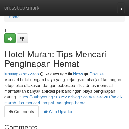
Home
crossbookmark
Togg
navi
Home
1
Hotel Murah: Tips Mencari
Penginapan Hemat
larissagzap272388
63 days ago
News
Discuss
Mencari hotel dengan biaya yang terjangkau bisa jadi tantangan,
tetapi bisa dilakukan dengan beberapa trik . Untuk memulai,
manfaatkan banyak aplikasi perbandingan biaya penginapan
daring .
https://kathrynxthg713952.ezblogz.com/73438201/hotel-
murah-tips-mencari-tempat-menginap-hemat
Comments
Who Upvoted
Comments