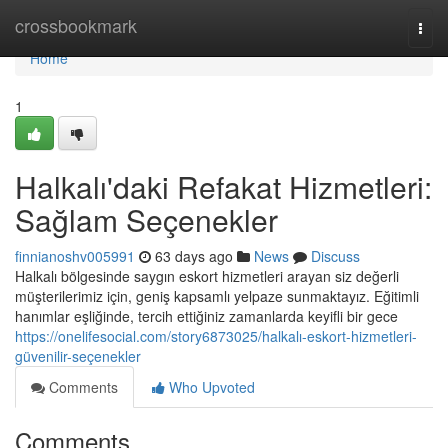
Home
crossbookmark
Togg
navi
Home
1
Halkalı'daki Refakat Hizmetleri:
Sağlam Seçenekler
finnianoshv005991
63 days ago
News
Discuss
Halkalı bölgesinde saygın eskort hizmetleri arayan siz değerli
müşterilerimiz için, geniş kapsamlı yelpaze sunmaktayız. Eğitimli
hanımlar eşliğinde, tercih ettiğiniz zamanlarda keyifli bir gece
https://onelifesocial.com/story6873025/halkalı-eskort-hizmetleri-
güvenilir-seçenekler
Comments
Who Upvoted
Comments