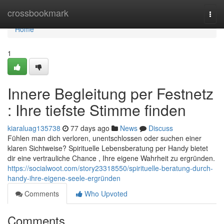
Home
crossbookmark
Togg
navi
Home
1
Innere Begleitung per Festnetz
: Ihre tiefste Stimme finden
kiaraluag135738
77 days ago
News
Discuss
Fühlen man dich verloren, unentschlossen oder suchen einer
klaren Sichtweise? Spirituelle Lebensberatung per Handy bietet
dir eine vertrauliche Chance , Ihre eigene Wahrheit zu ergründen.
https://socialwoot.com/story23318550/spirituelle-beratung-durch-
handy-ihre-eigene-seele-ergründen
Comments
Who Upvoted
Comments