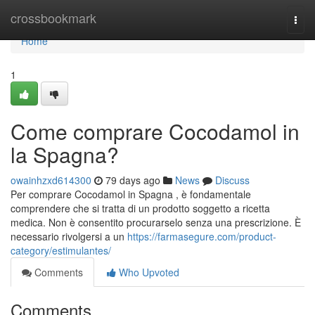
Home
crossbookmark
Togg
navi
Home
1
Come comprare Cocodamol in
la Spagna?
owainhzxd614300
79 days ago
News
Discuss
Per comprare Cocodamol in Spagna , è fondamentale
comprendere che si tratta di un prodotto soggetto a ricetta
medica. Non è consentito procurarselo senza una prescrizione. È
necessario rivolgersi a un
https://farmasegure.com/product-
category/estimulantes/
Comments
Who Upvoted
Comments