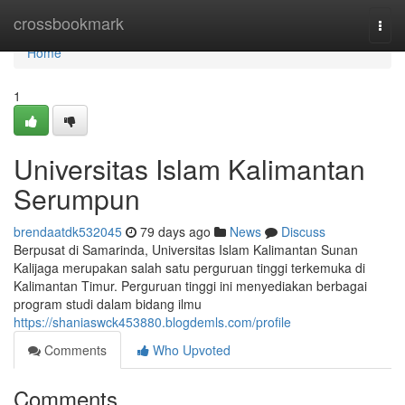
Home
crossbookmark
Togg
navi
Home
1
Universitas Islam Kalimantan
Serumpun
brendaatdk532045
79 days ago
News
Discuss
Berpusat di Samarinda, Universitas Islam Kalimantan Sunan
Kalijaga merupakan salah satu perguruan tinggi terkemuka di
Kalimantan Timur. Perguruan tinggi ini menyediakan berbagai
program studi dalam bidang ilmu
https://shaniaswck453880.blogdemls.com/profile
Comments
Who Upvoted
Comments