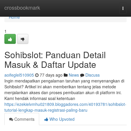
Home
crossbookmark
Togg
navi
Home
1
Sohibslot: Panduan Detail
Masuk & Daftar Update
aoifeglel510905
77 days ago
News
Discuss
Ingin mendapatkan pengalaman taruhan yang menyenangkan di
Sohibslot? Artikel ini akan memberikan tentang jelas metode
menjalankan akses dan proses pembuatan akun di platform ini.
Kami hendak informasi soal ketentuan
https://ezekielvmhu021809.bloggadores.com/40193781/sohibslot-
tutorial-lengkap-masuk-registrasi-paling-baru
Comments
Who Upvoted