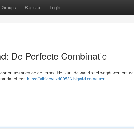
Groups
Register
Login
d: De Perfecte Combinatie
voor ontspannen op de terras. Het kunt de wand snel wegduwen om ee
eranda tot een
https://albieoyuz409536.blgwiki.com/user