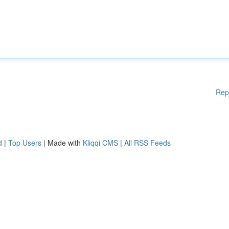
Rep
d
|
Top Users
| Made with
Kliqqi CMS
|
All RSS Feeds