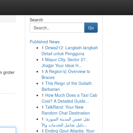
Search
Go
Published News
1
Dewa212: Langkah-langkah
Detail untuk Pengguna
1
Mayur City, Sector 27,
Jhajjar Your Ideal H...
1
A Region's} Overview to
n groter
Braces
1
This Reign of the Goliath
Barbarian
1
How Much Does a Taxi Cab
Cost? A Detailed Guide...
1
TalkRand: Your New
Random Chat Destination
1
نقل عفش المدينة المنورة:
دليل شامل للخدمات والأ...
1
Ending Gout Attacks: Your