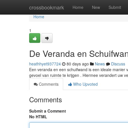
Home
crossbookmark
Home
New
Submit
Home
1
De Veranda en Schuifwan
heathhyet937724
80 days ago
News
Discuss
Een veranda en een schuifwand is een ideale manier 
gevoel van ruimte te krijgen . Hiermee verandert uw v
Comments
Who Upvoted
Comments
Submit a Comment
No HTML