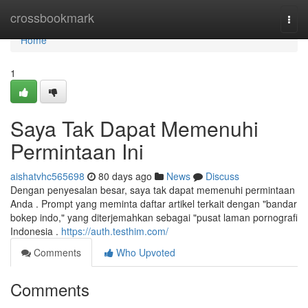
Home
crossbookmark
Togg
navi
Home
1
Saya Tak Dapat Memenuhi
Permintaan Ini
aishatvhc565698
80 days ago
News
Discuss
Dengan penyesalan besar, saya tak dapat memenuhi permintaan
Anda . Prompt yang meminta daftar artikel terkait dengan "bandar
bokep indo," yang diterjemahkan sebagai "pusat laman pornografi
Indonesia .
https://auth.testhim.com/
Comments
Who Upvoted
Comments