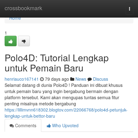
Home
crossbookmark
Togg
navi
Home
1
Polo4D: Tutorial Lengkap
untuk Pemain Baru
henriauco167141
79 days ago
News
Discuss
Selamat datang di dunia Polo4D ! Panduan ini dibuat khusus
untuk pemain baru yang ingin bergabung bermain dengan
platform tersebut. Kami akan mengupas tuntas semua fitur
penting misalnya metode bergabung
https://lillimvnn618302.blogtov.com/22066768/polo4d-petunjuk-
lengkap-untuk-bettor-baru
Comments
Who Upvoted