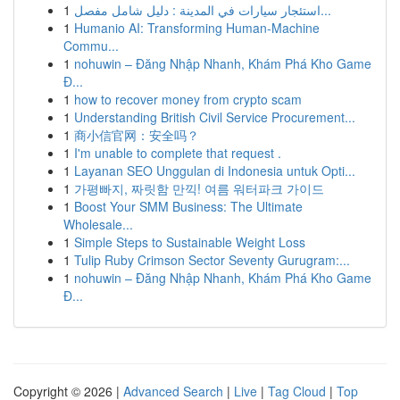
1
استئجار سيارات في المدينة : دليل شامل مفصل...
1
Humanio AI: Transforming Human-Machine
Commu...
1
nohuwin – Đăng Nhập Nhanh, Khám Phá Kho Game
Đ...
1
how to recover money from crypto scam
1
Understanding British Civil Service Procurement...
1
商小信官网：安全吗？
1
I'm unable to complete that request .
1
Layanan SEO Unggulan di Indonesia untuk Opti...
1
가평빠지, 짜릿함 만끽! 여름 워터파크 가이드
1
Boost Your SMM Business: The Ultimate
Wholesale...
1
Simple Steps to Sustainable Weight Loss
1
Tulip Ruby Crimson Sector Seventy Gurugram:...
1
nohuwin – Đăng Nhập Nhanh, Khám Phá Kho Game
Đ...
Copyright © 2026 |
Advanced Search
|
Live
|
Tag Cloud
|
Top