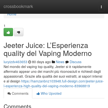
Home
crossbookmark
Togg
navi
Home
1
Jeeter Juice: L’Esperienza
quality del Vaping Moderno
lucyizdv463653
80 days ago
News
Discuss
Nel mondo del vaping top quality, Jeeter si è rapidamente
affermato appear uno dei marchi più riconosciuti e richiesti dagli
appassionati. Grazie alla qualità dei suoi estratti, ai sapori intensi
e al design
https://hamzanbnz103948.full-design.com/jeeter-juice-
l-esperienza-high-quality-del-vaping-moderno-83968819
Comments
Who Upvoted
Comments