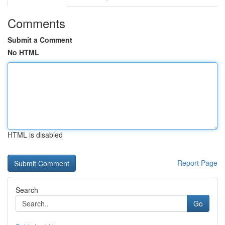
Comments
Submit a Comment
No HTML
HTML is disabled
Report Page
Search
Go