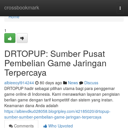
Home
crossbookmark
Togg
navi
Home
1
DRTOPUP: Sumber Pusat
Pembelian Game Jaringan
Terpercaya
albieeoyl914244
80 days ago
News
Discuss
DRTOPUP hadir sebagai pilihan utama bagi para penggemar
game online di Indonesia. Kami menawarkan layanan pengisian
berlian game dengan tarif kompetitif dan sistem yang instan.
Keamanan dana Anda adalah
https://albievdku028058.blogripley.com/42185020/drtopup-
sumber-sumber-pembelian-game-jaringan-terpercaya
Comments
Who Upvoted