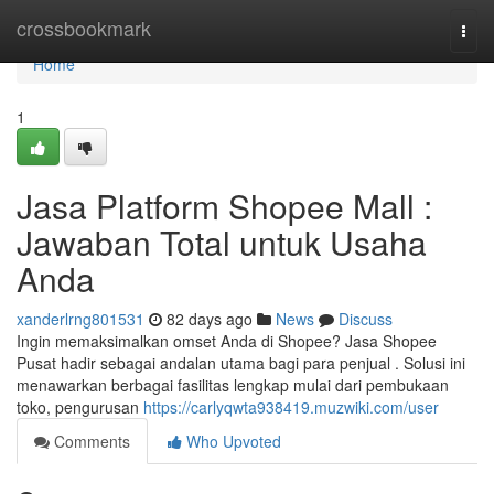
Home
crossbookmark
Togg
navi
Home
1
Jasa Platform Shopee Mall :
Jawaban Total untuk Usaha
Anda
xanderlrng801531
82 days ago
News
Discuss
Ingin memaksimalkan omset Anda di Shopee? Jasa Shopee
Pusat hadir sebagai andalan utama bagi para penjual . Solusi ini
menawarkan berbagai fasilitas lengkap mulai dari pembukaan
toko, pengurusan
https://carlyqwta938419.muzwiki.com/user
Comments
Who Upvoted