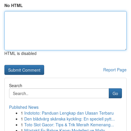
No HTML
HTML is disabled
Report Page
Search
Go
Published News
1
Indototo: Panduan Lengkap dan Ulasan Terbaru
1
Den blådvärg skånska kyckling: En speciell pytt...
1
Toto Slot Gacor: Tips & Trik Meraih Kemenang...
1
Müstakil Ev Bahçe Kapısı Modelleri ve Maliy...