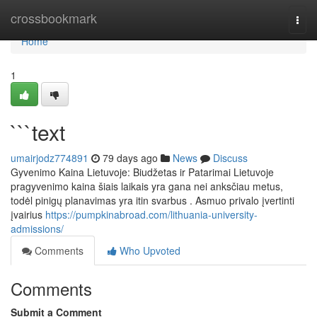
Home
crossbookmark
Togg
navi
Home
1
```text
umairjodz774891
79 days ago
News
Discuss
Gyvenimo Kaina Lietuvoje: Biudžetas ir Patarimai Lietuvoje
pragyvenimo kaina šiais laikais yra gana nei anksčiau metus,
todėl pinigų planavimas yra itin svarbus . Asmuo privalo įvertinti
įvairius
https://pumpkinabroad.com/lithuania-university-
admissions/
Comments
Who Upvoted
Comments
Submit a Comment