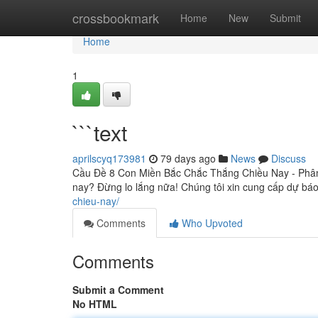
Home
crossbookmark
Home
New
Submit
Home
1
```text
aprilscyq173981
79 days ago
News
Discuss
Cầu Đề 8 Con Miền Bắc Chắc Thắng Chiều Nay - Phân
nay? Đừng lo lắng nữa! Chúng tôi xin cung cấp dự bá
chieu-nay/
Comments
Who Upvoted
Comments
Submit a Comment
No HTML