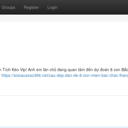
Groups
Register
Login
 Tích Kèo Vip! Anh em lân chủ đang quan tâm đến dự đoán 8 con Bắ
o
https://soicauxoso366.net/cau-dep-dan-de-8-con-mien-bac-chac-than