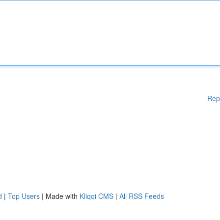
Rep
d
|
Top Users
| Made with
Kliqqi CMS
|
All RSS Feeds