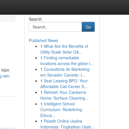
Search
Go
Published News
1
What Are the Benefits of
Utility Scale Solar O&...
1
Finding remarkable
locations across the globe t...
1
Consultoria de Marketing
c hôm
em Senador Canedo: I...
g-win-
1
Seat Leasing BPO: Your
Affordable Call Center S...
1
Refresh Your Canberra
Home: Surface Cleaning...
1
Intelligent School
Curriculum: Redefining
Educa...
1
Pelatih Online Usaha
Indonesia: Tingkatkan Usah...