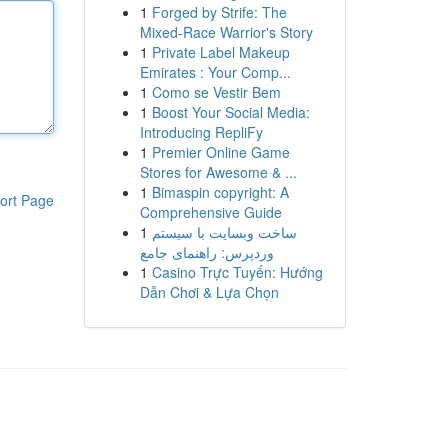
1
Forged by Strife: The
Mixed-Race Warrior's Story
1
Private Label Makeup
Emirates : Your Comp...
1
Como se Vestir Bem
1
Boost Your Social Media:
Introducing RepliFy
1
Premier Online Game
Stores for Awesome & ...
1
Bimaspin copyright: A
ort Page
Comprehensive Guide
1
ساخت وبسایت با سیستم
وردپرس: راهنمای جامع
1
Casino Trực Tuyến: Hướng
Dẫn Chơi & Lựa Chọn