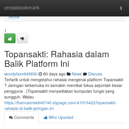
Home
crossbookmark
Togg
navi
Home
1
Topansakti: Rahasia dalam
Balik Platform Ini
woodyfaxv949930
80 days ago
News
Discuss
Tertarik untuk mengetahui rahasia mengenai platform Topansakti
? Jaringan terkemuka ini semakin memikat fokus sejumlah besar
pengguna . {Topansakti menyediakan kumpulan fungsi yang
sungguh. Walau
https://ihannavnek640740.slypage.com/41915422/topansakti-
rahasia-di-balik-jaringan-ini
Comments
Who Upvoted