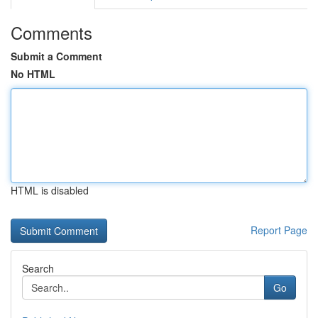
Comments
Submit a Comment
No HTML
HTML is disabled
Report Page
Search
Go