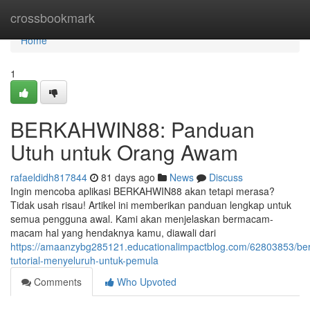
Home
crossbookmark
Home
1
BERKAHWIN88: Panduan
Utuh untuk Orang Awam
rafaeldidh817844
81 days ago
News
Discuss
Ingin mencoba aplikasi BERKAHWIN88 akan tetapi merasa?
Tidak usah risau! Artikel ini memberikan panduan lengkap untuk
semua pengguna awal. Kami akan menjelaskan bermacam-
macam hal yang hendaknya kamu, diawali dari
https://amaanzybg285121.educationalimpactblog.com/62803853/be
tutorial-menyeluruh-untuk-pemula
Comments
Who Upvoted