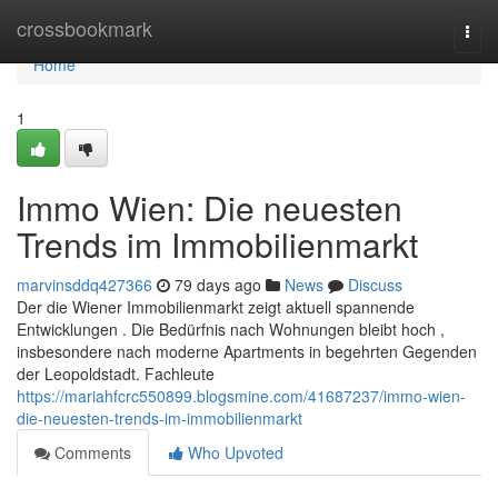
Home
crossbookmark
Togg
navi
Home
1
Immo Wien: Die neuesten
Trends im Immobilienmarkt
marvinsddq427366
79 days ago
News
Discuss
Der die Wiener Immobilienmarkt zeigt aktuell spannende
Entwicklungen . Die Bedürfnis nach Wohnungen bleibt hoch ,
insbesondere nach moderne Apartments in begehrten Gegenden
der Leopoldstadt. Fachleute
https://mariahfcrc550899.blogsmine.com/41687237/immo-wien-
die-neuesten-trends-im-immobilienmarkt
Comments
Who Upvoted