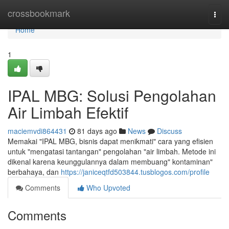
Home
crossbookmark
Togg
navi
Home
1
IPAL MBG: Solusi Pengolahan
Air Limbah Efektif
maciemvdi864431
81 days ago
News
Discuss
Memakai "IPAL MBG, bisnis dapat menikmati" cara yang efisien
untuk "mengatasi tantangan" pengolahan "air limbah. Metode ini
dikenal karena keunggulannya dalam membuang" kontaminan"
berbahaya, dan
https://janiceqtfd503844.tusblogos.com/profile
Comments
Who Upvoted
Comments