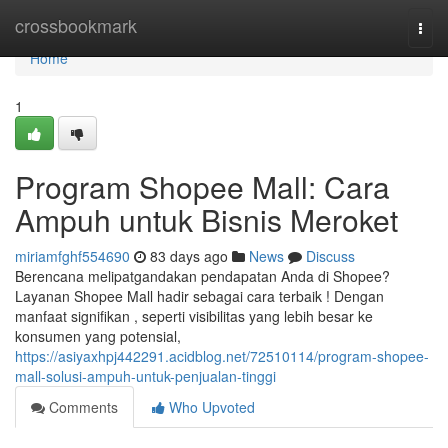
Home
crossbookmark
Togg
navi
Home
1
Program Shopee Mall: Cara
Ampuh untuk Bisnis Meroket
miriamfghf554690
83 days ago
News
Discuss
Berencana melipatgandakan pendapatan Anda di Shopee?
Layanan Shopee Mall hadir sebagai cara terbaik ! Dengan
manfaat signifikan , seperti visibilitas yang lebih besar ke
konsumen yang potensial,
https://asiyaxhpj442291.acidblog.net/72510114/program-shopee-
mall-solusi-ampuh-untuk-penjualan-tinggi
Comments
Who Upvoted