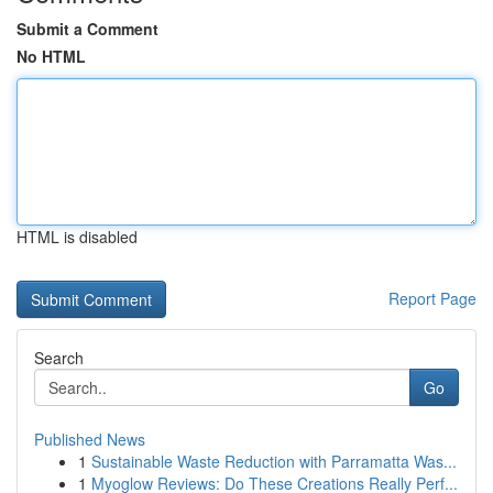
Submit a Comment
No HTML
HTML is disabled
Report Page
Search
Go
Published News
1
Sustainable Waste Reduction with Parramatta Was...
1
Myoglow Reviews: Do These Creations Really Perf...