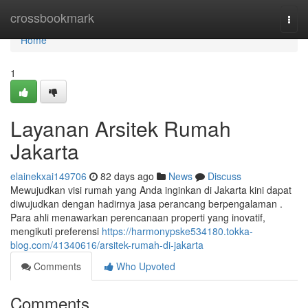
Home
crossbookmark
Togg
navi
Home
1
Layanan Arsitek Rumah
Jakarta
elainekxai149706
82 days ago
News
Discuss
Mewujudkan visi rumah yang Anda inginkan di Jakarta kini dapat
diwujudkan dengan hadirnya jasa perancang berpengalaman .
Para ahli menawarkan perencanaan properti yang inovatif,
mengikuti preferensi
https://harmonypske534180.tokka-
blog.com/41340616/arsitek-rumah-di-jakarta
Comments
Who Upvoted
Comments