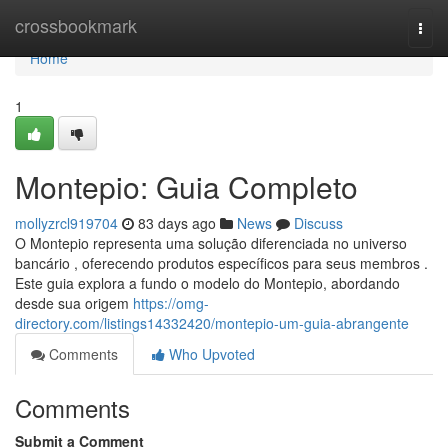
Home
crossbookmark
Togg
navi
Home
1
Montepio: Guia Completo
mollyzrcl919704
83 days ago
News
Discuss
O Montepio representa uma solução diferenciada no universo
bancário , oferecendo produtos específicos para seus membros .
Este guia explora a fundo o modelo do Montepio, abordando
desde sua origem
https://omg-
directory.com/listings14332420/montepio-um-guia-abrangente
Comments
Who Upvoted
Comments
Submit a Comment