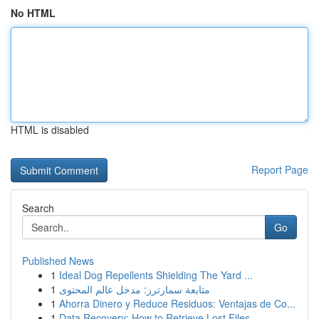
No HTML
HTML is disabled
Report Page
Search
Go
Published News
1
Ideal Dog Repellents Shielding The Yard ...
1
متابعة سمارترز: مدخل عالم المحتوى
1
Ahorra Dinero y Reduce Residuos: Ventajas de Co...
1
Data Recovery: How to Retrieve Lost Files