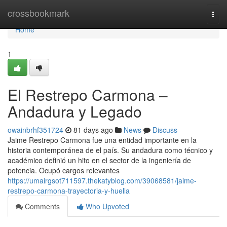
Home
crossbookmark
Togg
navi
Home
1
El Restrepo Carmona –
Andadura y Legado
owainbrhf351724
81 days ago
News
Discuss
Jaime Restrepo Carmona fue una entidad importante en la
historia contemporánea de el país. Su andadura como técnico y
académico definió un hito en el sector de la ingeniería de
potencia. Ocupó cargos relevantes
https://umairgsot711597.thekatyblog.com/39068581/jaime-
restrepo-carmona-trayectoria-y-huella
Comments
Who Upvoted