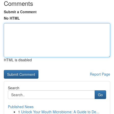
Comments
Submit a Comment
No HTML
HTML is disabled
Report Page
Search
Go
Published News
1
Unlock Your Mouth Microbiome: A Guide to De...