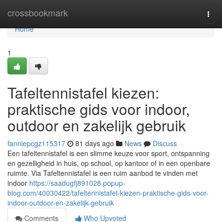
Home
crossbookmark
Togg
navi
Home
1
Tafeltennistafel kiezen:
praktische gids voor indoor,
outdoor en zakelijk gebruik
fanniepcgz115317
81 days ago
News
Discuss
Een tafeltennistafel is een slimme keuze voor sport, ontspanning
en gezelligheid in huis, op school, op kantoor of in een openbare
ruimte. Via Tafeltennistafel is een ruim aanbod te vinden met
indoor
https://saadugfj891028.popup-
blog.com/40030422/tafeltennistafel-kiezen-praktische-gids-voor-
indoor-outdoor-en-zakelijk-gebruik
Comments
Who Upvoted