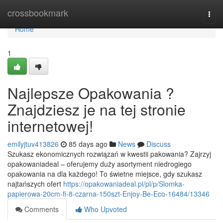
Home
crossbookmark
Togg
navi
Home
1
Najlepsze Opakowania ?
Znajdziesz je na tej stronie
internetowej!
emilyjtuv413826
85 days ago
News
Discuss
Szukasz ekonomicznych rozwiązań w kwestii pakowania? Zajrzyj
opakowaniadeal – oferujemy duży asortyment niedrogiego
opakowania na dla każdego! To świetne miejsce, gdy szukasz
najtańszych ofert
https://opakowaniadeal.pl/pl/p/Slomka-
papierowa-20cm-fi-8-czarna-150szt-Enjoy-Be-Eco-16484/13346
Comments
Who Upvoted