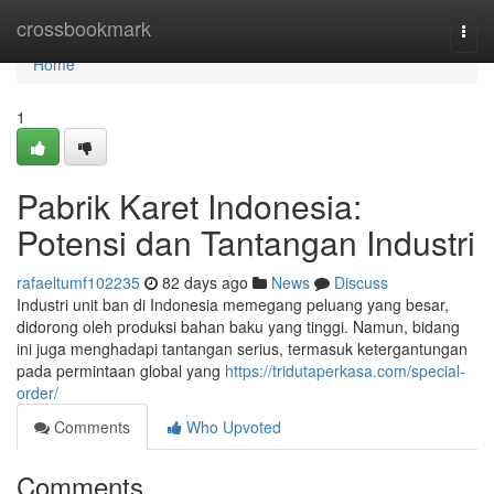
Home
crossbookmark
Togg
navi
Home
1
Pabrik Karet Indonesia:
Potensi dan Tantangan Industri
rafaeltumf102235
82 days ago
News
Discuss
Industri unit ban di Indonesia memegang peluang yang besar,
didorong oleh produksi bahan baku yang tinggi. Namun, bidang
ini juga menghadapi tantangan serius, termasuk ketergantungan
pada permintaan global yang
https://tridutaperkasa.com/special-
order/
Comments
Who Upvoted
Comments