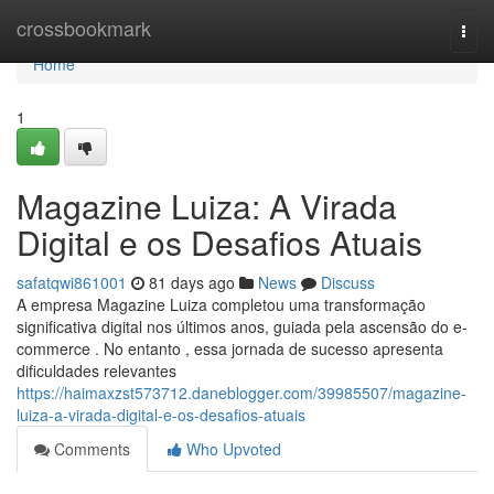
Home
crossbookmark
Togg
navi
Home
1
Magazine Luiza: A Virada
Digital e os Desafios Atuais
safatqwi861001
81 days ago
News
Discuss
A empresa Magazine Luiza completou uma transformação
significativa digital nos últimos anos, guiada pela ascensão do e-
commerce . No entanto , essa jornada de sucesso apresenta
dificuldades relevantes
https://haimaxzst573712.daneblogger.com/39985507/magazine-
luiza-a-virada-digital-e-os-desafios-atuais
Comments
Who Upvoted