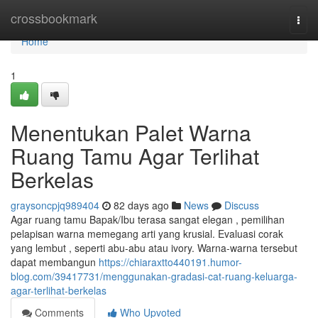
Home
crossbookmark
Togg
navi
Home
1
Menentukan Palet Warna
Ruang Tamu Agar Terlihat
Berkelas
graysoncpjq989404
82 days ago
News
Discuss
Agar ruang tamu Bapak/Ibu terasa sangat elegan , pemilihan
pelapisan warna memegang arti yang krusial. Evaluasi corak
yang lembut , seperti abu-abu atau ivory. Warna-warna tersebut
dapat membangun
https://chiaraxtto440191.humor-
blog.com/39417731/menggunakan-gradasi-cat-ruang-keluarga-
agar-terlihat-berkelas
Comments
Who Upvoted