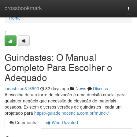
Home
crossbookmark
Togg
navi
Home
1
Guindastes: O Manual
Completo Para Escolher o
Adequado
jonasbzue316593
82 days ago
News
Discuss
A escolha de um torre de elevação é uma decisão crucial para
qualquer negócio que necessite de elevação de materiais
pesados. Existem diversos versões de guindastes , cada um
projetado para
https://guiadeinocencia.com.br/munck/
Comments
Who Upvoted