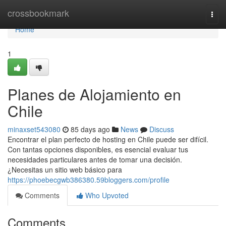
Home
crossbookmark
Togg
navi
Home
1
Planes de Alojamiento en
Chile
minaxset543080
85 days ago
News
Discuss
Encontrar el plan perfecto de hosting en Chile puede ser difícil.
Con tantas opciones disponibles, es esencial evaluar tus
necesidades particulares antes de tomar una decisión.
¿Necesitas un sitio web básico para
https://phoebecgwb386380.59bloggers.com/profile
Comments
Who Upvoted
Comments